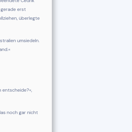
 beendete Cedrik
h gerade erst
lziehen, überlegte
ustralien umsiedeln.
and.«
h entscheide?«,
das noch gar nicht