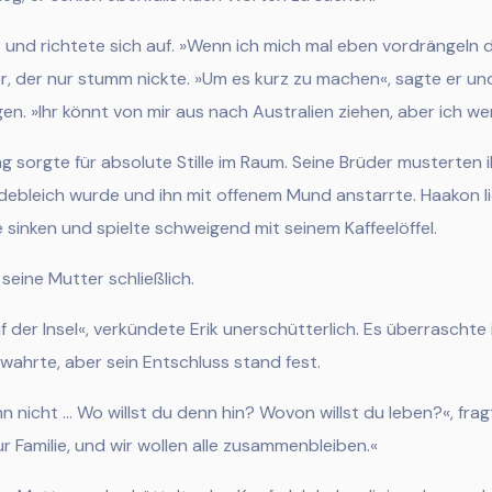
 und richtete sich auf.
»Wenn ich mich mal eben vordrängeln d
r, der nur stumm nickte. »Um es kurz zu machen«, sagte er und
ugen. »Ihr könnt von mir aus nach Australien ziehen, aber ich w
g sorgte für absolute Stille im Raum. Seine Brüder musterten 
debleich wurde und ihn mit offenem Mund anstarrte. Haakon l
 sinken und spielte schweigend mit seinem Kaffeelöffel.
 seine Mutter schließlich.
uf der Insel«, verkündete Erik unerschütterlich. Es überraschte 
wahrte, aber sein Entschluss stand fest.
nn nicht … Wo willst du denn hin? Wovon willst du leben?«, frag
 Familie, und wir wollen alle zusammenbleiben.«