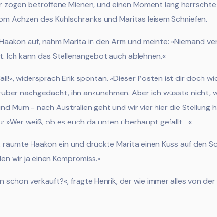
r zogen betroffene Mienen, und einen Moment lang herrschte St
m Ächzen des Kühlschranks und Maritas leisem Schniefen.
 Haakon auf, nahm Marita in den Arm und meinte: »Niemand ver
t. Ich kann das Stellenangebot auch ablehnen.«
Fall!«, widersprach Erik spontan. »Dieser Posten ist dir doch w
arüber nachgedacht, ihn anzunehmen. Aber ich wüsste nicht, 
und Mum - nach Australien geht und wir vier hier die Stellung ha
u: »Wer weiß, ob es euch da unten überhaupt gefällt …«
, räumte Haakon ein und drückte Marita einen Kuss auf den Sch
den wir ja einen Kompromiss.«
schon verkauft?«, fragte Henrik, der wie immer alles von de