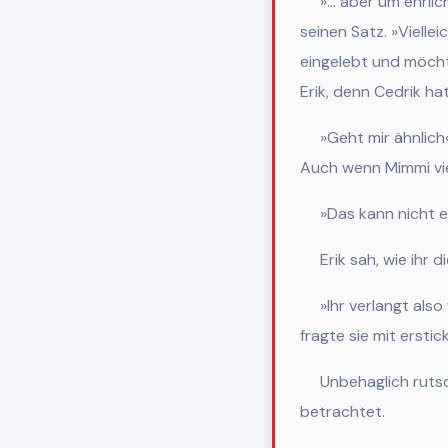
»… aber um ehrlic
seinen Satz. »Vielle
eingelebt und möchte
Erik, denn Cedrik h
»Geht mir ähnlich«
Auch wenn Mimmi vie
»Das kann nicht eu
Erik sah, wie ihr di
»Ihr verlangt als
fragte sie mit ersti
Unbehaglich rutscht
betrachtet.