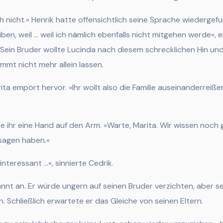
 nicht.« Henrik hatte offensichtlich seine Sprache wiedergefu
eiben, weil … weil ich nämlich ebenfalls nicht mitgehen werde«, er
. Sein Bruder wollte Lucinda nach diesem schrecklichen Hin und
mmt nicht mehr allein lassen.
ita empört hervor. »Ihr wollt also die Familie auseinanderrei
ihr eine Hand auf den Arm.
»Warte, Marita. Wir wissen noch g
sagen haben.«
 interessant …«, sinnierte Cedrik.
nnt an. Er w
ürde ungern auf seinen Bruder verzichten, aber s
n. Schließlich erwartete er das Gleiche von seinen Eltern.