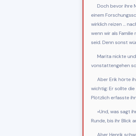
Doch bevor ihre Mu
einem Forschungssch
wirklich reizen … na
wenn wir als Familie
seid. Denn sonst wü
Marita nickte und 
vonstattengehen sol
Aber Erik h
örte ih
wichtig: Er sollte die
Plötzlich erfasste ih
»Und, was sagt ih
Runde, bis ihr Blick 
Aber Henrik schwieg