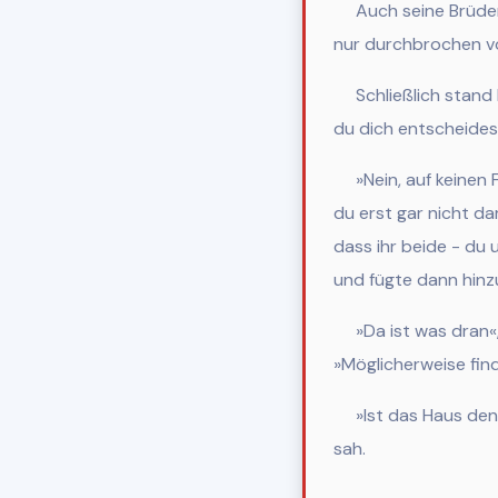
Auch seine Br
üde
nur durchbrochen vo
Schlie
ßlich stand
du dich entscheides
»Nein, auf keinen 
du erst gar nicht d
dass ihr beide - du 
und fügte dann hinz
»Da ist was dran«
»Möglicherweise fin
»Ist das Haus denn 
sah.