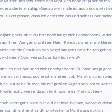
e Mutter und sch
üttelte den Kopf. »Ich habe dir ja schon mal
«, erwiderte er ruhig. »Genau wie ihr alle ist auch Erica jetzt ein
u zu vergessen, dass ich achtzehn bin und selbst über mei
lljährig sein, aber du bist noch lange nicht erwachsen«, wide
h auf ihren Wangen und ihrem Hals. »Kannst du mir mal erklären
u vielleicht die Schule an den Nagel hängen und arbeiten gehen
verdienen? Oder wie soll das funktionieren?«
habe ich darüber noch nicht nachgedacht. Du hast uns ja gera
nn es sein muss, suche ich mir einen Job. Mir wird schon was 
lick fiel auf seine Brüder, die mit großen Augen von ihm zu sein
 weiß nicht, wie ihr dazu steht, aber mein Platz ist hier.«
och nicht ganz allein hier auf der Insel bleiben, während dein
r von dir entfernt sind!«, protestierte Marita unglücklich.