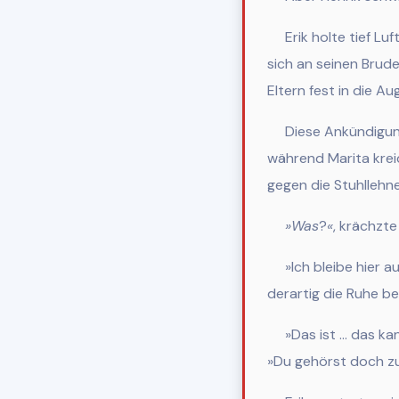
Erik holte tief Luft
sich an seinen Brude
Eltern fest in die A
Diese Ank
ündigun
während Marita krei
gegen die Stuhllehne
»
Was
?
«
, krächzte
»Ich bleibe hier a
derartig die Ruhe be
»Das ist … das ka
»Du gehörst doch zur