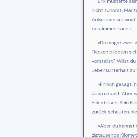
Erik musterte sein
nicht zuhörst, Marita
Außerdem scheinst d
bestimmen kann.«
»Du magst zwar vo
Flecken bildeten sic
vorstellst? Willst d
Lebensunterhalt zu 
»Ehrlich gesagt, 
überrumpelt. Aber we
Erik stoisch. Sein B
zurück schauten. »Ich
»Aber du kannst d
zigtausende Kilomete