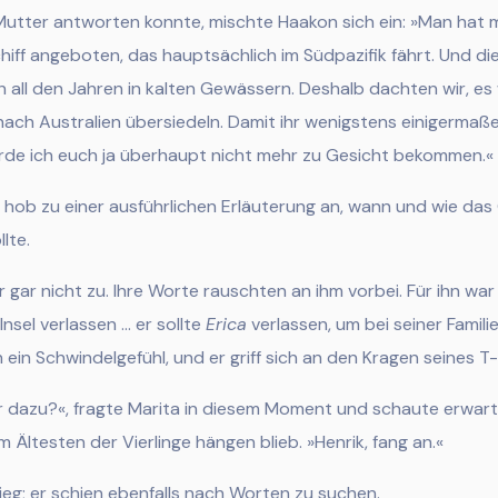
tter antworten konnte, mischte Haakon sich ein:
»Man hat mi
iff angeboten, das hauptsächlich im Südpazifik fährt. Und d
ch all den Jahren in kalten Gewässern. Deshalb dachten wir, es
 nach Australien übersiedeln. Damit ihr wenigstens einigermaß
rde ich euch ja überhaupt nicht mehr zu Gesicht bekommen.«
hob zu einer ausf
ührlichen Erläuterung an, wann und wie da
lte.
r gar nicht zu. Ihre Worte rauschten an ihm vorbei. Für ihn war 
 Insel verlassen … er sollte
Erica
verlassen, um bei seiner Familie
n ein Schwindelgefühl, und er griff sich an den Kragen seines T-
r dazu?«, fragte Marita in diesem Moment und schaute erwartu
am Ältesten der Vierlinge hängen blieb. »Henrik, fang an.«
; er schien ebenfalls nach Worten zu suchen.