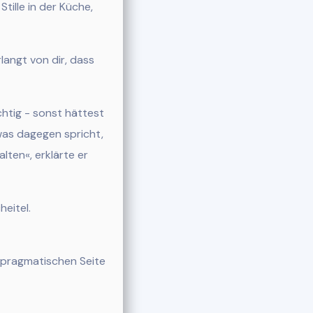
ille in der Küche,
langt von dir, dass
ichtig - sonst hättest
was dagegen spricht,
lten«, erklärte er
eitel.
r pragmatischen Seite