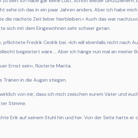
h zu sein: Ich habe gar keine Lust, schon wieder umzuziehen«,
icht sehe ich das in ein paar Jahren anders. Aber ich habe mic
 die nächste Zeit lieber hierbleiben.«
Auch das war nachzuvol
atte sich mit dem Eingewöhnen sehr schwer getan.
, pflichtete Fredrik Cedrik bei. »Ich will ebenfalls nicht nach A
lleicht begeistert wäre … Aber ich hänge nun mal an meiner B
er Ernst sein«, flüsterte Marita.
e Tr
änen in die Augen stiegen.
o wirklich von mir, dass ich mich zwischen eurem Vater und euc
ckter Stimme.
e Erik auf seinem Stuhl hin und her. Von der Seite hatte er 