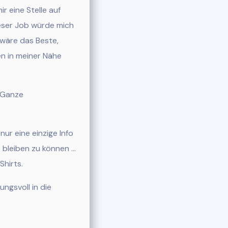
r eine Stelle auf
ieser Job würde mich
 wäre das Beste,
en in meiner Nähe
s Ganze
nur eine einzige Info
 bleiben zu k
önnen …
Shirts.
ngsvoll in die